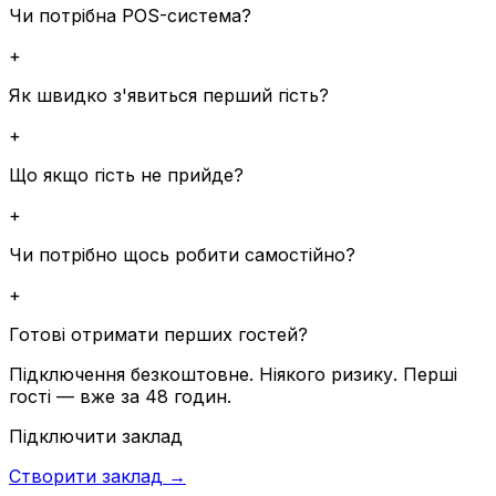
Чи потрібна POS-система?
+
Як швидко з'явиться перший гість?
+
Що якщо гість не прийде?
+
Чи потрібно щось робити самостійно?
+
Готові отримати перших гостей?
Підключення безкоштовне. Ніякого ризику. Перші
гості — вже за 48 годин.
Підключити заклад
Створити заклад →