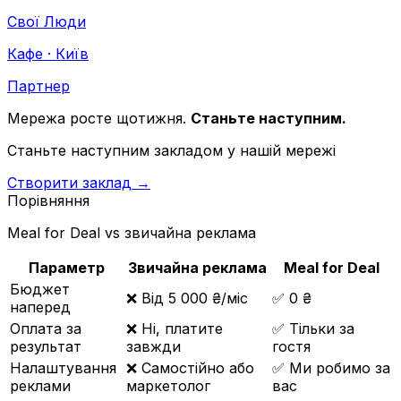
Свої Люди
Кафе · Київ
Партнер
Мережа росте щотижня.
Станьте наступним.
Станьте наступним закладом у нашій мережі
Створити заклад →
Порівняння
Meal for Deal vs звичайна реклама
Параметр
Звичайна реклама
Meal for Deal
Бюджет
❌
Від 5 000 ₴/міс
✅
0 ₴
наперед
Оплата за
❌
Ні, платите
✅
Тільки за
результат
завжди
гостя
Налаштування
❌
Самостійно або
✅
Ми робимо за
реклами
маркетолог
вас