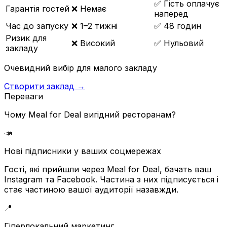
✅
Гість оплачує
Гарантія гостей
❌
Немає
наперед
Час до запуску
❌
1–2 тижні
✅
48 годин
Ризик для
❌
Високий
✅
Нульовий
закладу
Очевидний вибір для малого закладу
Створити заклад →
Переваги
Чому Meal for Deal вигідний ресторанам?
📣
Нові підписники у ваших соцмережах
Гості, які прийшли через Meal for Deal, бачать ваш
Instagram та Facebook. Частина з них підписується і
стає частиною вашої аудиторії назавжди.
📍
Гіперлокальний маркетинг