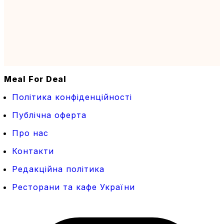
Власник закладу?
Підключіть свій заклад до Meal for Deal
безкоштовно
Дізнатись більше
Meal For Deal
Політика конфіденційності
Публічна оферта
Про нас
Контакти
Редакційна політика
Ресторани та кафе України